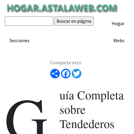
Tendedores eléctricos
Hogar
ARTÍCULO
Artículo de hogar.astalaweb.com
Secciones
Webs
Comparte esto
Share
Facebook
Twitter
G
uía Completa
sobre
Tendederos