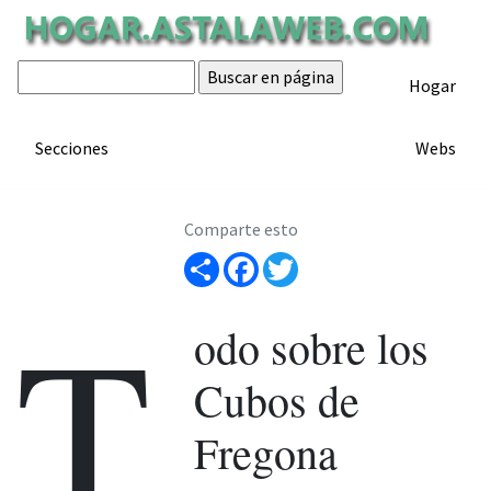
Cubos de fregona
Hogar
ARTÍCULO
Artículo de hogar.astalaweb.com
Secciones
Webs
Comparte esto
Share
Facebook
Twitter
T
odo sobre los
Cubos de
Fregona