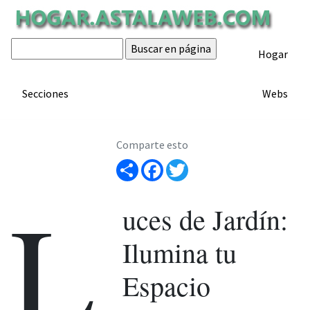
Luces de jardín
Hogar
ARTÍCULO
Artículo de hogar.astalaweb.com
Secciones
Webs
Comparte esto
Share
Facebook
Twitter
L
uces de Jardín:
Ilumina tu
Espacio