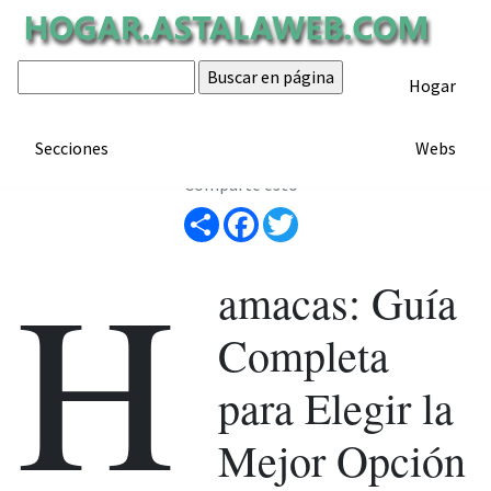
Hamacas
Hogar
ARTÍCULO
Artículo de hogar.astalaweb.com
Secciones
Webs
Comparte esto
Share
Facebook
Twitter
H
amacas: Guía
Completa
para Elegir la
Mejor Opción