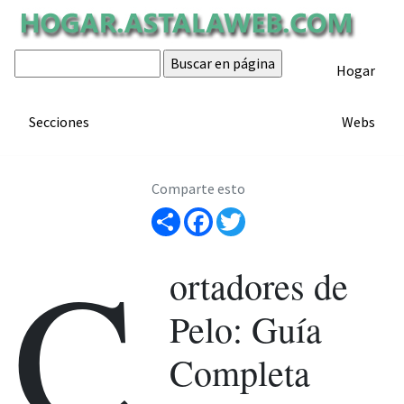
Cortadores de pelo
Hogar
ARTÍCULO
Artículo de hogar.astalaweb.com
Secciones
Webs
Comparte esto
Share
Facebook
Twitter
C
ortadores de
Pelo: Guía
Completa