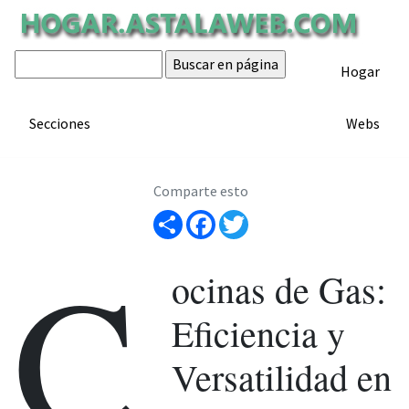
Cocinas de gas
Hogar
ARTÍCULO
Artículo de hogar.astalaweb.com
Secciones
Webs
Comparte esto
Share
Facebook
Twitter
C
ocinas de Gas:
Eficiencia y
Versatilidad en