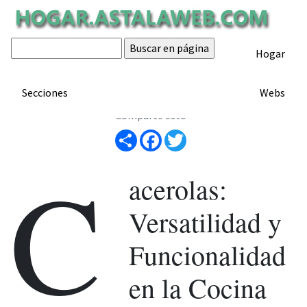
Cacerolas
Hogar
ARTÍCULO
Artículo de hogar.astalaweb.com
Secciones
Webs
Comparte esto
Share
Facebook
Twitter
C
acerolas:
Versatilidad y
Funcionalidad
en la Cocina